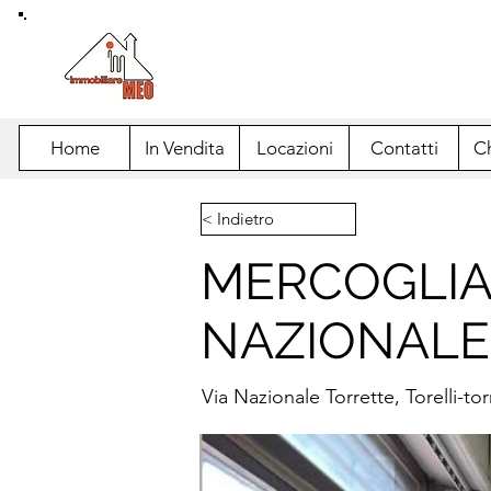
IMMOBILIARE MEO
Da cinquant'anni gli esperti di immob
Home
In Vendita
Locazioni
Contatti
C
< Indietro
MERCOGLIA
NAZIONALE
Via Nazionale Torrette, Torelli-to