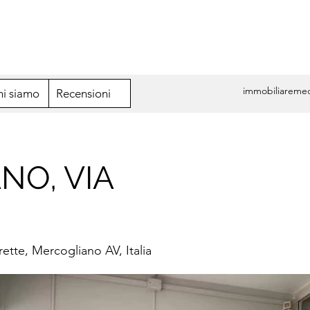
ili ad Avellino
immobiliaremeo
hi siamo
Recensioni
NO, VIA
rrette, Mercogliano AV, Italia