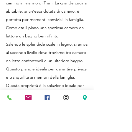
camino in marmo di Trani. La grande cucina
abitabile, anch'essa dotata di camino, è
perfetta per momenti conviviali in famiglia.
Completa il piano una spaziosa camera da
letto e un bagno ben rifinito.
Salendo le splendide scale in legno, si arriva
al secondo livello dove troviamo tre camere
da letto confortevoli e un ulteriore bagno.
Questo piano è ideale per garantire privacy
e tranquillità ai membri della famiglia.
Questa proprietà è la soluzione ideale per
chi cerca comfort, spazio e la tranquillità di
Montefusco, senza rinunciare alla comodità
di un'abitazione indipendente
Dimensioni
311 mq.