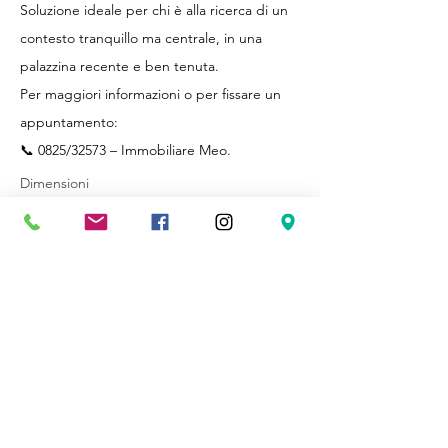
Soluzione ideale per chi è alla ricerca di un
contesto tranquillo ma centrale, in una
palazzina recente e ben tenuta.
Per maggiori informazioni o per fissare un
appuntamento:
📞 0825/32573 – Immobiliare Meo.
Dimensioni
84 mq.
Posizione
Via
Ferriera,
83100
Avellino AV,
Italia