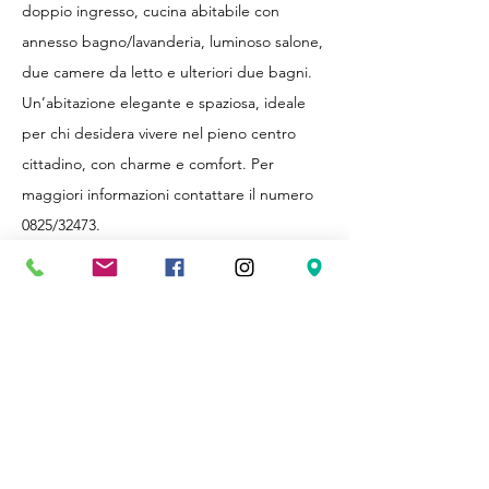
doppio ingresso, cucina abitabile con
annesso bagno/lavanderia, luminoso salone,
due camere da letto e ulteriori due bagni.
Un’abitazione elegante e spaziosa, ideale
per chi desidera vivere nel pieno centro
cittadino, con charme e comfort. Per
maggiori informazioni contattare il numero
0825/32473.
Dimensioni
134 mq.
Posizione
Piazza
Libertà,
Avellino,
Italia